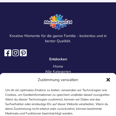
Kreative Momente für die ganze Familie - kostenlos und in
bester Qualität.
Entdecken
Home
Alle Kategorien
Magazin
Zustimmung verwalten
Information
Über uns
Um dir ein optimales Erlebnis zu bieten, verwenden wir Technologien wie
Kontakt
Cookies, um Geräteinformationen zu speichern und/oder darauf zuzugreifen.
Inhaltsrichtlinien
Wenn du diesen Technologien zustimmst, können wir Daten wie das
Surfverhalten oder eindeutige IDs auf dieser Website verarbeiten. Wenn du
Recht & Datenschutz
deine Zustimmung nicht erteilst oder zurückziehst, können bestimmte
Impressum
Merkmale und Funktionen beeinträchtigt werden.