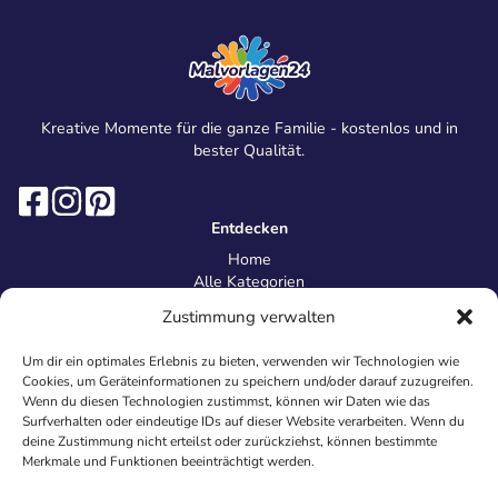
Kreative Momente für die ganze Familie - kostenlos und in
bester Qualität.
Entdecken
Home
Alle Kategorien
Magazin
Zustimmung verwalten
Information
Über uns
Um dir ein optimales Erlebnis zu bieten, verwenden wir Technologien wie
Kontakt
Cookies, um Geräteinformationen zu speichern und/oder darauf zuzugreifen.
Inhaltsrichtlinien
Wenn du diesen Technologien zustimmst, können wir Daten wie das
Surfverhalten oder eindeutige IDs auf dieser Website verarbeiten. Wenn du
Recht & Datenschutz
deine Zustimmung nicht erteilst oder zurückziehst, können bestimmte
Impressum
Merkmale und Funktionen beeinträchtigt werden.
Datenschutz