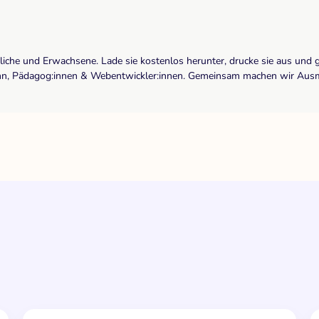
dliche und Erwachsene. Lade sie kostenlos herunter, drucke sie aus und 
r:inn, Pädagog:innen & Webentwickler:innen. Gemeinsam machen wir Ausma