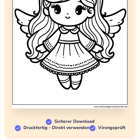
Sicherer Download
Druckfertig - Direkt verwenden
Virengeprüft