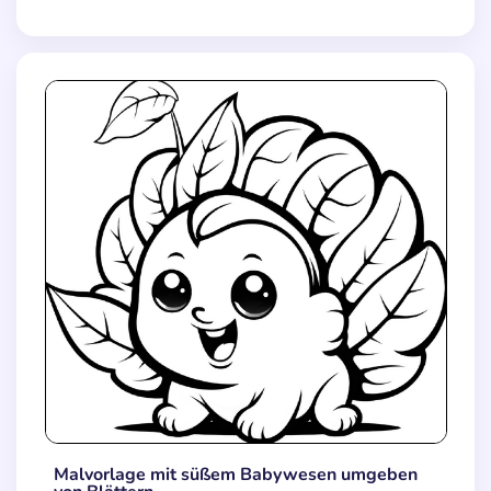
Malvorlage mit süßem Babywesen umgeben