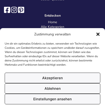
Entdecken
Home
Alle Kategorien
Magazin
Zustimmung verwalten
Information
Über uns
Um dir ein optimales Erlebnis zu bieten, verwenden wir Technologien wie
Kontakt
Cookies, um Geräteinformationen zu speichern und/oder darauf zuzugreifen.
Inhaltsrichtlinien
Wenn du diesen Technologien zustimmst, können wir Daten wie das
Surfverhalten oder eindeutige IDs auf dieser Website verarbeiten. Wenn du
Recht & Datenschutz
deine Zustimmung nicht erteilst oder zurückziehst, können bestimmte
Impressum
Merkmale und Funktionen beeinträchtigt werden.
Datenschutz
AGB
Cookies
Akzeptieren
Ablehnen
© 2026 Malvorlagen24.de - Alle Rechte vorbehalten. Made with
Einstellungen ansehen
♥
in Deutschland.