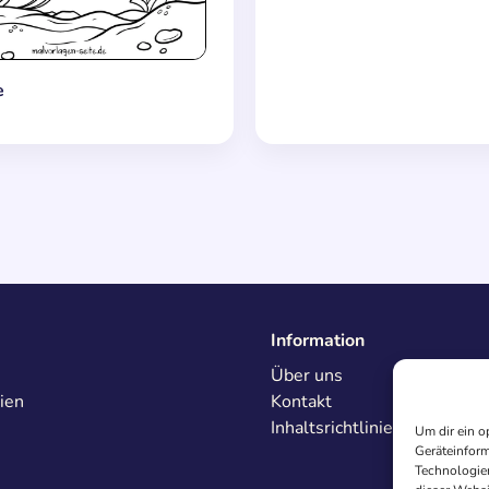
e
Information
Über uns
ien
Kontakt
Inhaltsrichtlinien
Um dir ein o
Geräteinform
Technologien