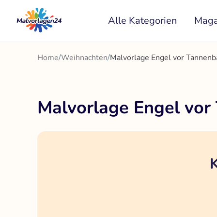
Zum
Alle Kategorien
Maga
Inhalt
springen
Home
/
Weihnachten
/
Malvorlage Engel vor Tannen
Malvorlage Engel vo
K