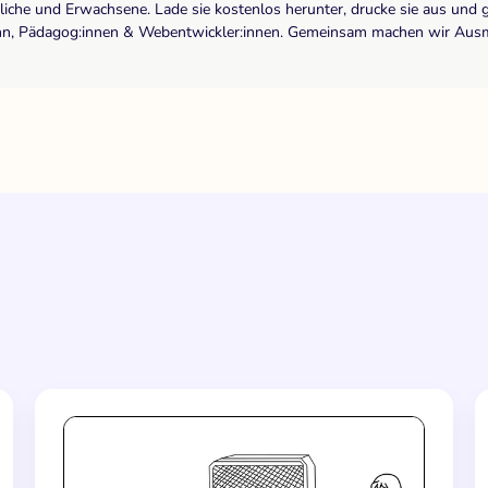
dliche und Erwachsene. Lade sie kostenlos herunter, drucke sie aus und 
r:inn, Pädagog:innen & Webentwickler:innen. Gemeinsam machen wir Ausma