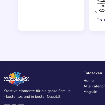
Tier
Entdecken
Home
Alle Kategor
Kreative Momente für die ganze Familie
Magazin
- kostenlos und in bester Qualität.