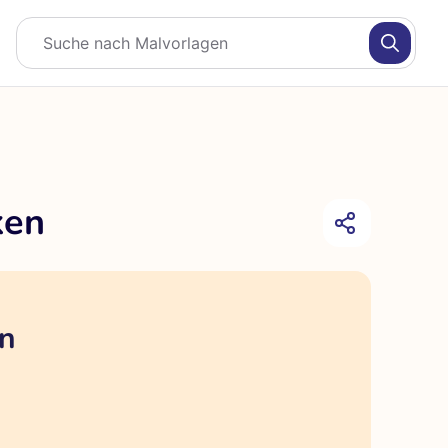
ken
en