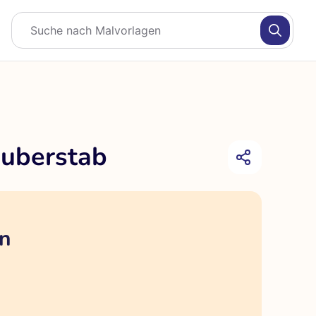
auberstab
en