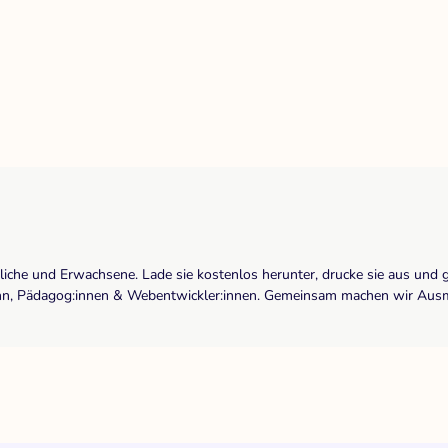
dliche und Erwachsene. Lade sie kostenlos herunter, drucke sie aus und 
r:inn, Pädagog:innen & Webentwickler:innen. Gemeinsam machen wir Ausma