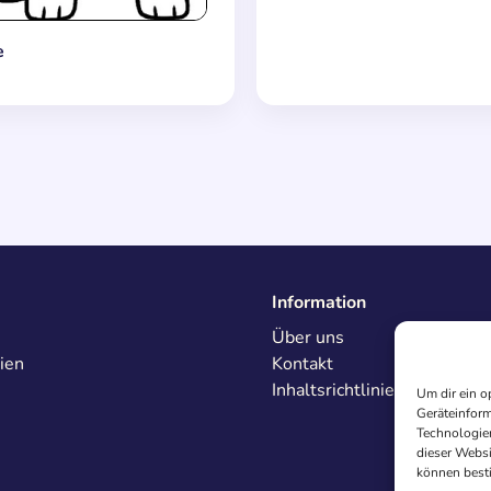
e
Information
Über uns
ien
Kontakt
Inhaltsrichtlinien
Um dir ein o
Geräteinform
Technologien
dieser Websi
können best