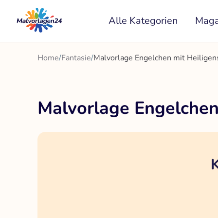
Zum
Alle Kategorien
Maga
Inhalt
springen
Home
/
Fantasie
/
Malvorlage Engelchen mit Heiligen
Malvorlage Engelchen
K