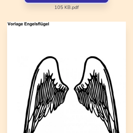
105 KB
.pdf