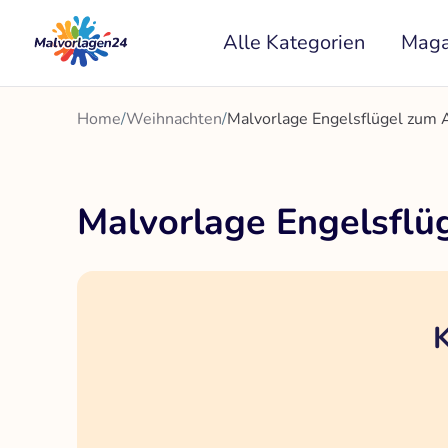
Zum
Alle Kategorien
Maga
Inhalt
springen
Home
/
Weihnachten
/
Malvorlage Engelsflügel zum 
Malvorlage Engelsflü
K