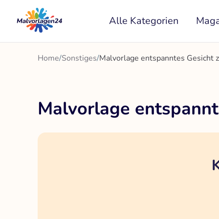
Zum
Alle Kategorien
Maga
Inhalt
springen
Home
/
Sonstiges
/
Malvorlage entspanntes Gesicht
Malvorlage entspann
K