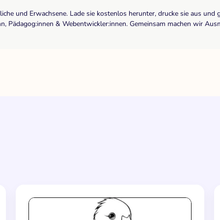
dliche und Erwachsene. Lade sie kostenlos herunter, drucke sie aus und 
r:inn, Pädagog:innen & Webentwickler:innen. Gemeinsam machen wir Ausma