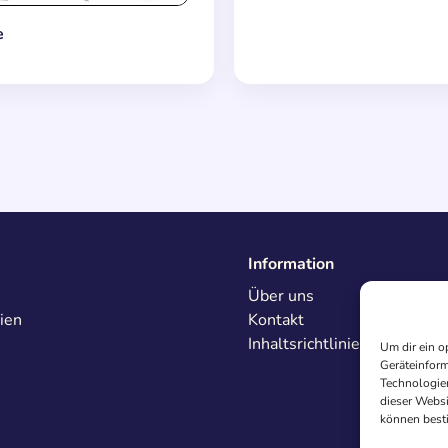
e
Information
Über uns
ien
Kontakt
Inhaltsrichtlinien
Um dir ein o
Geräteinform
Technologien
dieser Websi
können best