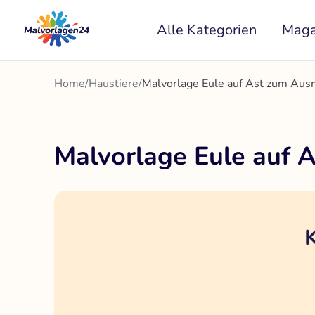
Zum
Alle Kategorien
Maga
Inhalt
springen
Home
/
Haustiere
/
Malvorlage Eule auf Ast zum Aus
Malvorlage Eule auf 
K