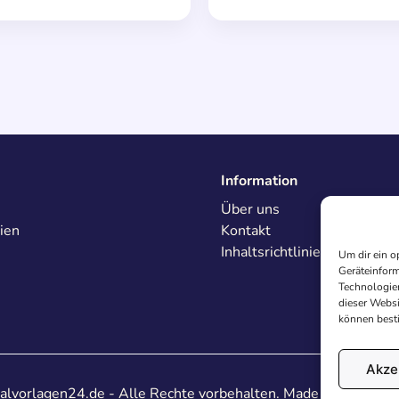
Information
Über uns
ien
Kontakt
Inhaltsrichtlinien
Um dir ein o
Geräteinform
Technologien
dieser Websi
können best
Akze
lvorlagen24.de - Alle Rechte vorbehalten. Made with
♥
in De