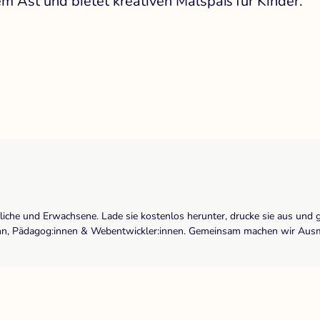
em Ast und bietet kreativen Malspaß für Kinder.
dliche und Erwachsene. Lade sie kostenlos herunter, drucke sie aus und 
r:inn, Pädagog:innen & Webentwickler:innen. Gemeinsam machen wir Ausma