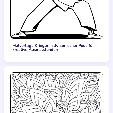
Malvorlage Krieger in dynamischer Pose für
kreative Ausmalstunden