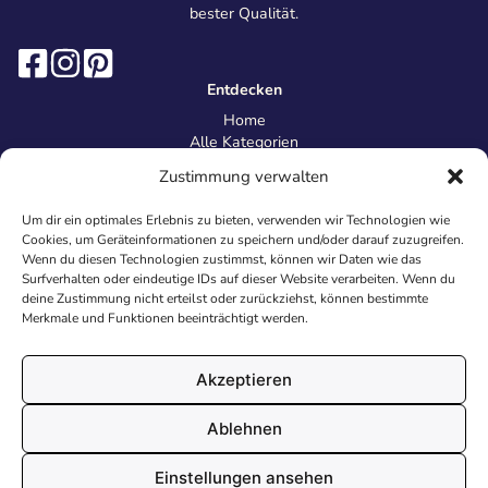
bester Qualität.
Entdecken
Home
Alle Kategorien
Magazin
Zustimmung verwalten
Information
Über uns
Um dir ein optimales Erlebnis zu bieten, verwenden wir Technologien wie
Kontakt
Cookies, um Geräteinformationen zu speichern und/oder darauf zuzugreifen.
Inhaltsrichtlinien
Wenn du diesen Technologien zustimmst, können wir Daten wie das
Surfverhalten oder eindeutige IDs auf dieser Website verarbeiten. Wenn du
Recht & Datenschutz
deine Zustimmung nicht erteilst oder zurückziehst, können bestimmte
Impressum
Merkmale und Funktionen beeinträchtigt werden.
Datenschutz
AGB
Cookies
Akzeptieren
Ablehnen
© 2026 Malvorlagen24.de - Alle Rechte vorbehalten. Made with
Einstellungen ansehen