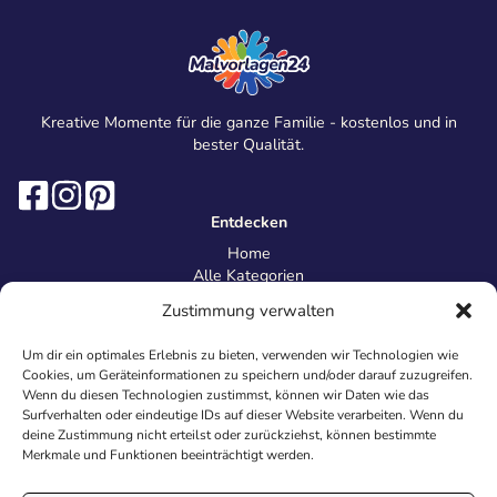
Kreative Momente für die ganze Familie - kostenlos und in
bester Qualität.
Entdecken
Home
Alle Kategorien
Magazin
Zustimmung verwalten
Information
Über uns
Um dir ein optimales Erlebnis zu bieten, verwenden wir Technologien wie
Kontakt
Cookies, um Geräteinformationen zu speichern und/oder darauf zuzugreifen.
Inhaltsrichtlinien
Wenn du diesen Technologien zustimmst, können wir Daten wie das
Surfverhalten oder eindeutige IDs auf dieser Website verarbeiten. Wenn du
Recht & Datenschutz
deine Zustimmung nicht erteilst oder zurückziehst, können bestimmte
Impressum
Merkmale und Funktionen beeinträchtigt werden.
Datenschutz
AGB