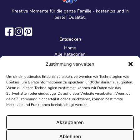
Kreative Momente für die ganze Familie - kostenlos und in
bester Qualität.
Entdecken
Home
Alle Kategorien
Magazin
Zustimmung verwalten
Information
Über uns
Um dir ein optimales Erlebnis zu bieten, verwenden wir Technologien wie
Kontakt
Cookies, um Geräteinformationen zu speichern und/oder darauf zuzugreifen.
Inhaltsrichtlinien
Wenn du diesen Technologien zustimmst, können wir Daten wie das
Surfverhalten oder eindeutige IDs auf dieser Website verarbeiten. Wenn du
Recht & Datenschutz
deine Zustimmung nicht erteilst oder zurückziehst, können bestimmte
Impressum
Merkmale und Funktionen beeinträchtigt werden.
Datenschutz
AGB
Cookies
Akzeptieren
Ablehnen