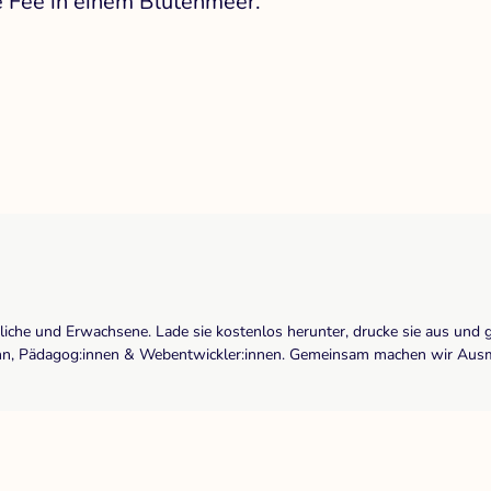
e Fee in einem Blütenmeer.
dliche und Erwachsene. Lade sie kostenlos herunter, drucke sie aus und 
r:inn, Pädagog:innen & Webentwickler:innen. Gemeinsam machen wir Ausma