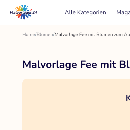
Zum
Alle Kategorien
Maga
Inhalt
springen
Home
/
Blumen
/
Malvorlage Fee mit Blumen zum A
Malvorlage Fee mit 
K