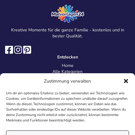
Kreative Momente für die ganze Familie - kostenlos und in
bester Qualität.
Entdecken
Home
Alle Kategorien
Magazin
Zustimmung verwalten
Information
Über uns
Um dir ein optimales Erlebnis zu bieten, verwenden wir Technologien wie
Kontakt
Cookies, um Geräteinformationen zu speichern und/oder darauf zuzugreifen.
Inhaltsrichtlinien
Wenn du diesen Technologien zustimmst, können wir Daten wie das
Surfverhalten oder eindeutige IDs auf dieser Website verarbeiten. Wenn du
Recht & Datenschutz
deine Zustimmung nicht erteilst oder zurückziehst, können bestimmte
Impressum
Merkmale und Funktionen beeinträchtigt werden.
Datenschutz
AGB