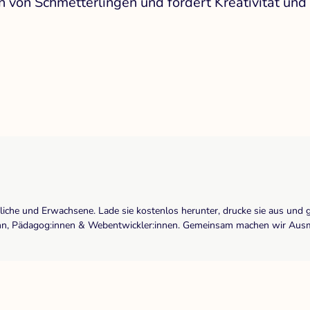
 von Schmetterlingen und fördert Kreativität und 
dliche und Erwachsene. Lade sie kostenlos herunter, drucke sie aus und 
r:inn, Pädagog:innen & Webentwickler:innen. Gemeinsam machen wir Ausma