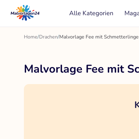
Zum
Alle Kategorien
Maga
Inhalt
springen
Home
/
Drachen
/
Malvorlage Fee mit Schmetterling
Malvorlage Fee mit S
K