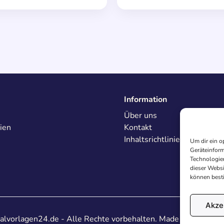
Information
Über uns
ien
Kontakt
Inhaltsrichtlinien
Um dir ein o
Geräteinform
Technologien
dieser Websi
können best
Akze
lvorlagen24.de - Alle Rechte vorbehalten. Made with
♥
in De