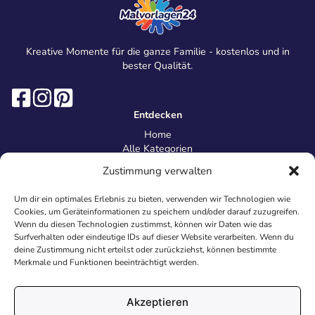
Kreative Momente für die ganze Familie - kostenlos und in
bester Qualität.
Entdecken
Home
Alle Kategorien
Magazin
Zustimmung verwalten
Information
Über uns
Um dir ein optimales Erlebnis zu bieten, verwenden wir Technologien wie
Kontakt
Cookies, um Geräteinformationen zu speichern und/oder darauf zuzugreifen.
Inhaltsrichtlinien
Wenn du diesen Technologien zustimmst, können wir Daten wie das
Surfverhalten oder eindeutige IDs auf dieser Website verarbeiten. Wenn du
Recht & Datenschutz
deine Zustimmung nicht erteilst oder zurückziehst, können bestimmte
Impressum
Merkmale und Funktionen beeinträchtigt werden.
Datenschutz
AGB
Cookies
Akzeptieren