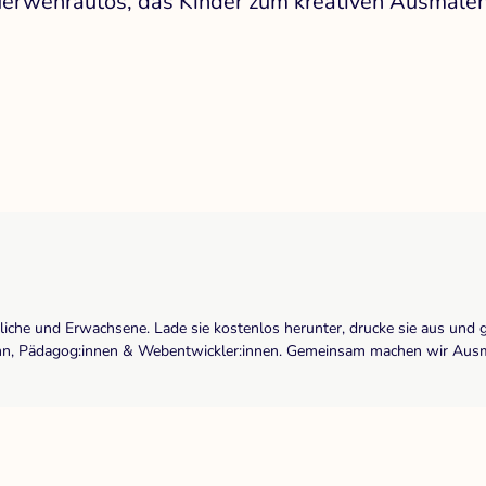
uerwehrautos, das Kinder zum kreativen Ausmalen 
dliche und Erwachsene. Lade sie kostenlos herunter, drucke sie aus und 
r:inn, Pädagog:innen & Webentwickler:innen. Gemeinsam machen wir Ausma