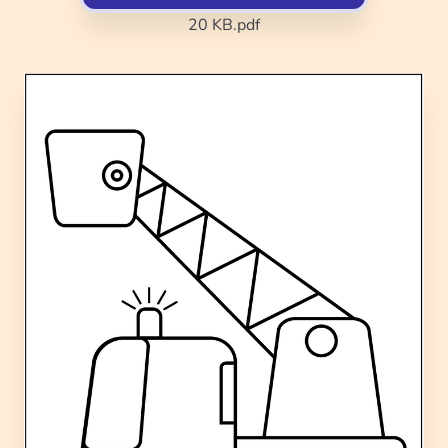
20 KB
.pdf