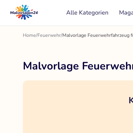
Zum
Alle Kategorien
Maga
Inhalt
springen
Home
/
Feuerwehr
/
Malvorlage Feuerwehrfahrzeug fü
Malvorlage Feuerwehr
K