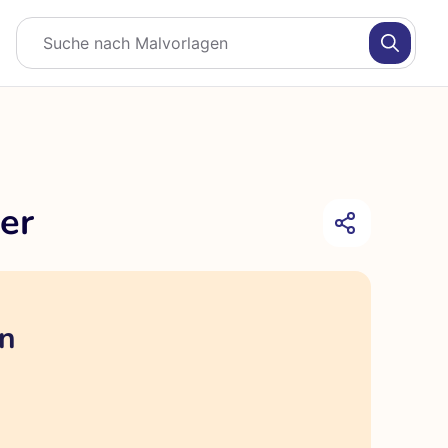
er
en