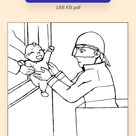
168 KB
.pdf