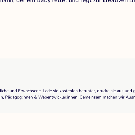
nn, der ein Baby rettet und regt zur kreativen B
dliche und Erwachsene. Lade sie kostenlos herunter, drucke sie aus und 
r:inn, Pädagog:innen & Webentwickler:innen. Gemeinsam machen wir Ausma