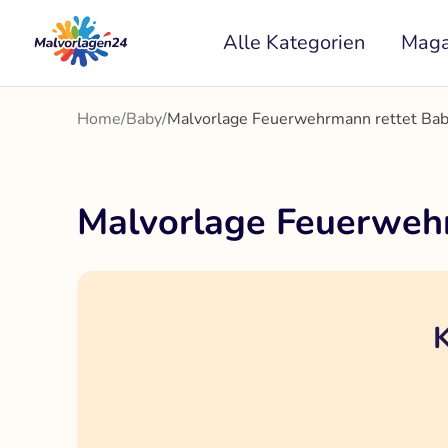
Zum
Alle Kategorien
Maga
Inhalt
springen
Home
/
Baby
/
Malvorlage Feuerwehrmann rettet Ba
Malvorlage Feuerweh
K