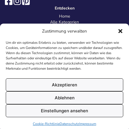
Entdecken
Home
Alle Kategorien
Magazin
Zustimmung verwalten
Information
Über uns
Um dir ein optimales Erlebnis zu bieten, verwenden wir Technologien wie
Kontakt
Cookies, um Geräteinformationen zu speichern und/oder darauf zuzugreifen.
Inhaltsrichtlinien
Wenn du diesen Technologien zustimmst, können wir Daten wie das
Surfverhalten oder eindeutige IDs auf dieser Website verarbeiten. Wenn du
Recht & Datenschutz
deine Zustimmung nicht erteilst oder zurückziehst, können bestimmte
Impressum
Merkmale und Funktionen beeinträchtigt werden.
Datenschutz
AGB
Cookies
Akzeptieren
Ablehnen
© 2026 Malvorlagen24.de - Alle Rechte vorbehalten. Made with
Einstellungen ansehen
♥
in Deutschland.
Cookie-Richtlinie
Datenschutz
Impressum