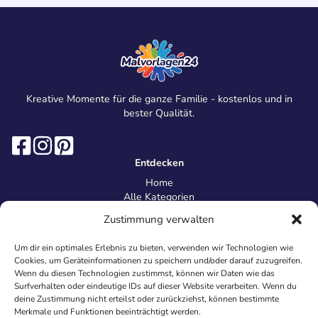
Kreative Momente für die ganze Familie - kostenlos und in
bester Qualität.
Entdecken
Home
Alle Kategorien
Magazin
Zustimmung verwalten
Information
Über uns
Um dir ein optimales Erlebnis zu bieten, verwenden wir Technologien wie
Kontakt
Cookies, um Geräteinformationen zu speichern und/oder darauf zuzugreifen.
Inhaltsrichtlinien
Wenn du diesen Technologien zustimmst, können wir Daten wie das
Surfverhalten oder eindeutige IDs auf dieser Website verarbeiten. Wenn du
Recht & Datenschutz
deine Zustimmung nicht erteilst oder zurückziehst, können bestimmte
Impressum
Merkmale und Funktionen beeinträchtigt werden.