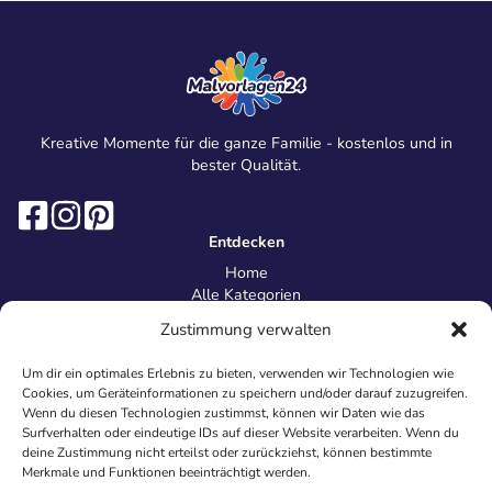
Kreative Momente für die ganze Familie - kostenlos und in
bester Qualität.
Entdecken
Home
Alle Kategorien
Magazin
Zustimmung verwalten
Information
Über uns
Um dir ein optimales Erlebnis zu bieten, verwenden wir Technologien wie
Kontakt
Cookies, um Geräteinformationen zu speichern und/oder darauf zuzugreifen.
Inhaltsrichtlinien
Wenn du diesen Technologien zustimmst, können wir Daten wie das
Surfverhalten oder eindeutige IDs auf dieser Website verarbeiten. Wenn du
Recht & Datenschutz
deine Zustimmung nicht erteilst oder zurückziehst, können bestimmte
Impressum
Merkmale und Funktionen beeinträchtigt werden.
Datenschutz