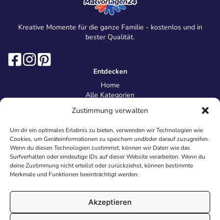
Kreative Momente für die ganze Familie - kostenlos und in
bester Qualität.
Entdecken
Home
Alle Kategorien
Magazin
Zustimmung verwalten
Information
Über uns
Um dir ein optimales Erlebnis zu bieten, verwenden wir Technologien wie
Kontakt
Cookies, um Geräteinformationen zu speichern und/oder darauf zuzugreifen.
Inhaltsrichtlinien
Wenn du diesen Technologien zustimmst, können wir Daten wie das
Surfverhalten oder eindeutige IDs auf dieser Website verarbeiten. Wenn du
Recht & Datenschutz
deine Zustimmung nicht erteilst oder zurückziehst, können bestimmte
Impressum
Merkmale und Funktionen beeinträchtigt werden.
Datenschutz
AGB
Cookies
Akzeptieren