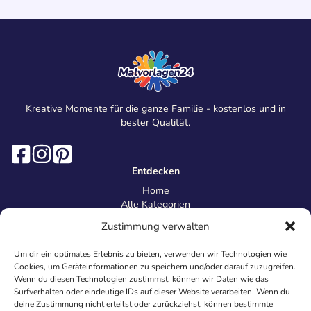
Kreative Momente für die ganze Familie - kostenlos und in
bester Qualität.
Entdecken
Home
Alle Kategorien
Magazin
Zustimmung verwalten
Information
Über uns
Um dir ein optimales Erlebnis zu bieten, verwenden wir Technologien wie
Kontakt
Cookies, um Geräteinformationen zu speichern und/oder darauf zuzugreifen.
Inhaltsrichtlinien
Wenn du diesen Technologien zustimmst, können wir Daten wie das
Surfverhalten oder eindeutige IDs auf dieser Website verarbeiten. Wenn du
Recht & Datenschutz
deine Zustimmung nicht erteilst oder zurückziehst, können bestimmte