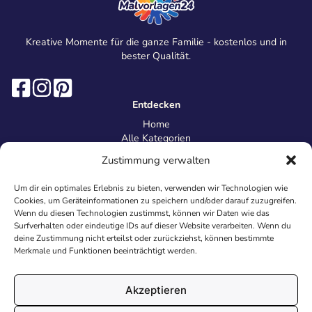
Kreative Momente für die ganze Familie - kostenlos und in
bester Qualität.
Entdecken
Home
Alle Kategorien
Magazin
Zustimmung verwalten
Information
Über uns
Um dir ein optimales Erlebnis zu bieten, verwenden wir Technologien wie
Kontakt
Cookies, um Geräteinformationen zu speichern und/oder darauf zuzugreifen.
Inhaltsrichtlinien
Wenn du diesen Technologien zustimmst, können wir Daten wie das
Surfverhalten oder eindeutige IDs auf dieser Website verarbeiten. Wenn du
Recht & Datenschutz
deine Zustimmung nicht erteilst oder zurückziehst, können bestimmte
Impressum
Merkmale und Funktionen beeinträchtigt werden.
Datenschutz
AGB
Cookies
Akzeptieren