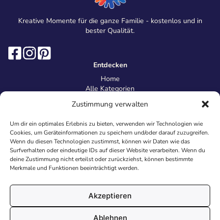
Kreative Momente für die ganze Familie - kostenlos und in
bester Qualität.
Entdecken
Home
Alle Kategorien
Magazin
Zustimmung verwalten
Information
Über uns
Um dir ein optimales Erlebnis zu bieten, verwenden wir Technologien wie
Kontakt
Cookies, um Geräteinformationen zu speichern und/oder darauf zuzugreifen.
Inhaltsrichtlinien
Wenn du diesen Technologien zustimmst, können wir Daten wie das
Surfverhalten oder eindeutige IDs auf dieser Website verarbeiten. Wenn du
Recht & Datenschutz
deine Zustimmung nicht erteilst oder zurückziehst, können bestimmte
Impressum
Merkmale und Funktionen beeinträchtigt werden.
Datenschutz
AGB
Cookies
Akzeptieren
Ablehnen