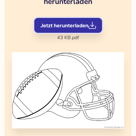
herunterladen
Jetzt herunterladen
43 KB
.pdf