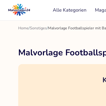
Zum
Alle Kategorien
Maga
Inhalt
springen
Home
/
Sonstiges
/
Malvorlage Footballspieler mit Ba
Malvorlage Footballsp
K