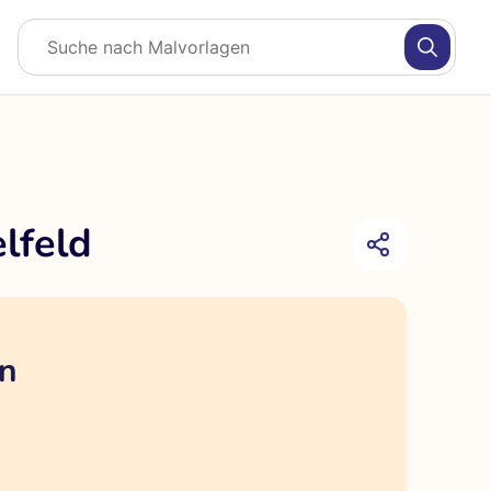
lfeld
en