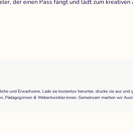
eler, der einen Pass fängt und lädt zum kreativen
dliche und Erwachsene. Lade sie kostenlos herunter, drucke sie aus und 
r:inn, Pädagog:innen & Webentwickler:innen. Gemeinsam machen wir Ausma