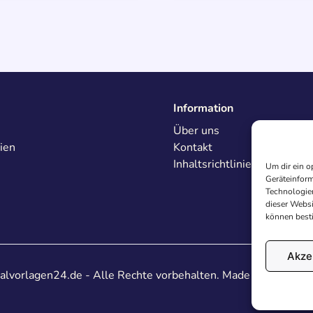
Information
Über uns
ien
Kontakt
Inhaltsrichtlinien
Um dir ein o
Geräteinform
Technologien
dieser Websi
können best
Akze
lvorlagen24.de - Alle Rechte vorbehalten. Made with
♥
in De