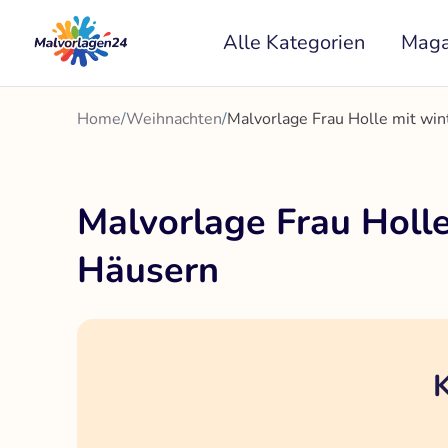
Zum
Alle Kategorien
Maga
Inhalt
springen
Home
/
Weihnachten
/
Malvorlage Frau Holle mit win
Malvorlage Frau Holle
Häusern
K