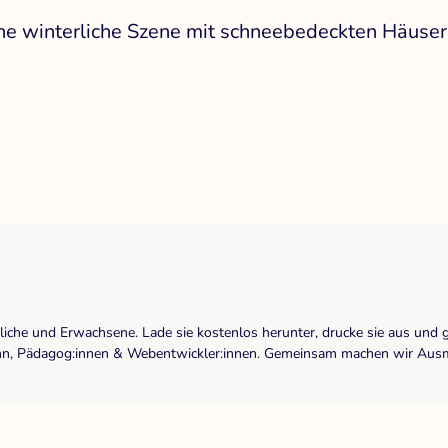
ine winterliche Szene mit schneebedeckten Häusern
dliche und Erwachsene. Lade sie kostenlos herunter, drucke sie aus und 
r:inn, Pädagog:innen & Webentwickler:innen. Gemeinsam machen wir Ausma