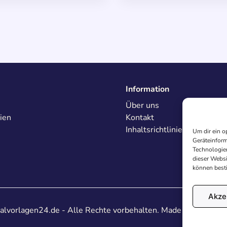
Information
Über uns
ien
Kontakt
Inhaltsrichtlinien
Um dir ein o
Geräteinform
Technologien
dieser Websi
können best
Akze
lvorlagen24.de - Alle Rechte vorbehalten. Made with
♥
in De