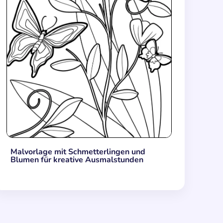
Malvorlage mit Schmetterlingen und
Blumen für kreative Ausmalstunden