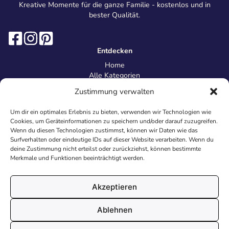
Kreative Momente für die ganze Familie - kostenlos und in
bester Qualität.
Entdecken
Home
Alle Kategorien
Magazin
Zustimmung verwalten
Information
Über uns
Um dir ein optimales Erlebnis zu bieten, verwenden wir Technologien wie
Kontakt
Cookies, um Geräteinformationen zu speichern und/oder darauf zuzugreifen.
Inhaltsrichtlinien
Wenn du diesen Technologien zustimmst, können wir Daten wie das
Surfverhalten oder eindeutige IDs auf dieser Website verarbeiten. Wenn du
Recht & Datenschutz
deine Zustimmung nicht erteilst oder zurückziehst, können bestimmte
Impressum
Merkmale und Funktionen beeinträchtigt werden.
Datenschutz
AGB
Cookies
Akzeptieren
Ablehnen