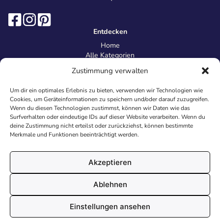
Entdecken
Home
Alle Kategorien
Magazin
Zustimmung verwalten
Information
Über uns
Um dir ein optimales Erlebnis zu bieten, verwenden wir Technologien wie
Kontakt
Cookies, um Geräteinformationen zu speichern und/oder darauf zuzugreifen.
Inhaltsrichtlinien
Wenn du diesen Technologien zustimmst, können wir Daten wie das
Surfverhalten oder eindeutige IDs auf dieser Website verarbeiten. Wenn du
Recht & Datenschutz
deine Zustimmung nicht erteilst oder zurückziehst, können bestimmte
Impressum
Merkmale und Funktionen beeinträchtigt werden.
Datenschutz
AGB
Cookies
Akzeptieren
Ablehnen
© 2026 Malvorlagen24.de - Alle Rechte vorbehalten. Made with
Einstellungen ansehen
♥
in Deutschland.