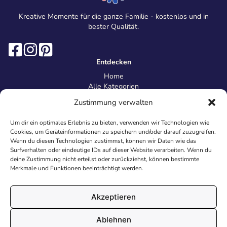
Kreative Momente für die ganze Familie - kostenlos und in
bester Qualität.
Entdecken
Home
Alle Kategorien
Magazin
Zustimmung verwalten
Information
Über uns
Um dir ein optimales Erlebnis zu bieten, verwenden wir Technologien wie
Kontakt
Cookies, um Geräteinformationen zu speichern und/oder darauf zuzugreifen.
Inhaltsrichtlinien
Wenn du diesen Technologien zustimmst, können wir Daten wie das
Surfverhalten oder eindeutige IDs auf dieser Website verarbeiten. Wenn du
Recht & Datenschutz
deine Zustimmung nicht erteilst oder zurückziehst, können bestimmte
Impressum
Merkmale und Funktionen beeinträchtigt werden.
Datenschutz
AGB
Cookies
Akzeptieren
Ablehnen