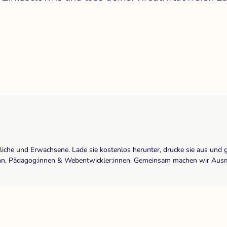
dliche und Erwachsene. Lade sie kostenlos herunter, drucke sie aus und 
r:inn, Pädagog:innen & Webentwickler:innen. Gemeinsam machen wir Ausma