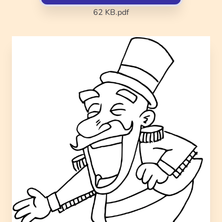
62 KB
.pdf