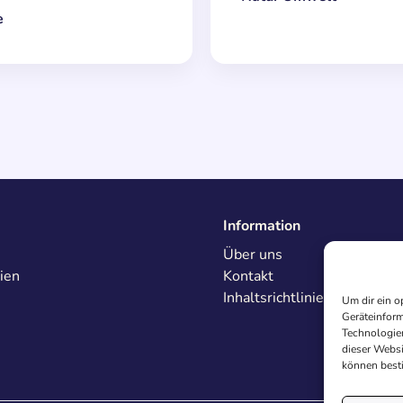
e
Information
Über uns
ien
Kontakt
Inhaltsrichtlinien
Um dir ein o
Geräteinform
Technologien
dieser Websi
können best