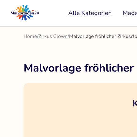
Zum
Alle Kategorien
Maga
Inhalt
springen
Home
/
Zirkus Clown
/
Malvorlage fröhlicher Zirkusc
Malvorlage fröhlicher
K