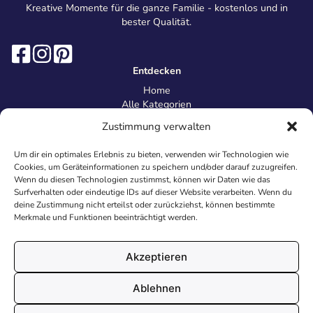
Kreative Momente für die ganze Familie - kostenlos und in
bester Qualität.
Entdecken
Home
Alle Kategorien
Magazin
Zustimmung verwalten
Information
Über uns
Um dir ein optimales Erlebnis zu bieten, verwenden wir Technologien wie
Kontakt
Cookies, um Geräteinformationen zu speichern und/oder darauf zuzugreifen.
Inhaltsrichtlinien
Wenn du diesen Technologien zustimmst, können wir Daten wie das
Surfverhalten oder eindeutige IDs auf dieser Website verarbeiten. Wenn du
Recht & Datenschutz
deine Zustimmung nicht erteilst oder zurückziehst, können bestimmte
Impressum
Merkmale und Funktionen beeinträchtigt werden.
Datenschutz
AGB
Cookies
Akzeptieren
Ablehnen