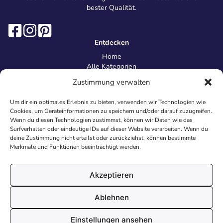
bester Qualität.
Entdecken
Home
Alle Kategorien
Magazin
Zustimmung verwalten
Information
Über uns
Um dir ein optimales Erlebnis zu bieten, verwenden wir Technologien wie
Kontakt
Cookies, um Geräteinformationen zu speichern und/oder darauf zuzugreifen.
Inhaltsrichtlinien
Wenn du diesen Technologien zustimmst, können wir Daten wie das
Surfverhalten oder eindeutige IDs auf dieser Website verarbeiten. Wenn du
Recht & Datenschutz
deine Zustimmung nicht erteilst oder zurückziehst, können bestimmte
Impressum
Merkmale und Funktionen beeinträchtigt werden.
Datenschutz
AGB
Cookies
Akzeptieren
Ablehnen
© 2026 Malvorlagen24.de - Alle Rechte vorbehalten. Made with
Einstellungen ansehen