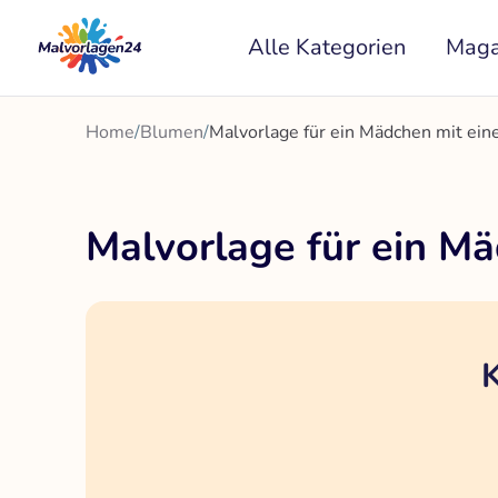
Zum
Alle Kategorien
Maga
Inhalt
springen
Home
/
Blumen
/
Malvorlage für ein Mädchen mit ei
Malvorlage für ein M
K