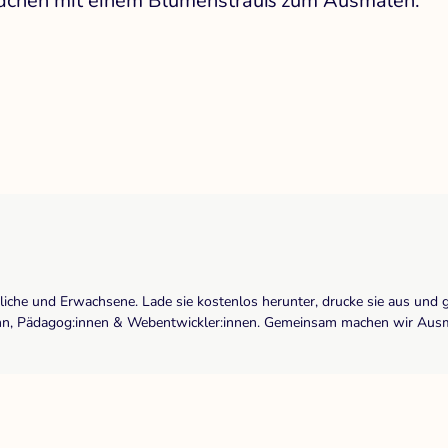
Mädchen mit einem Blumenstrauß zum Ausmalen.
dliche und Erwachsene. Lade sie kostenlos herunter, drucke sie aus und 
r:inn, Pädagog:innen & Webentwickler:innen. Gemeinsam machen wir Ausma