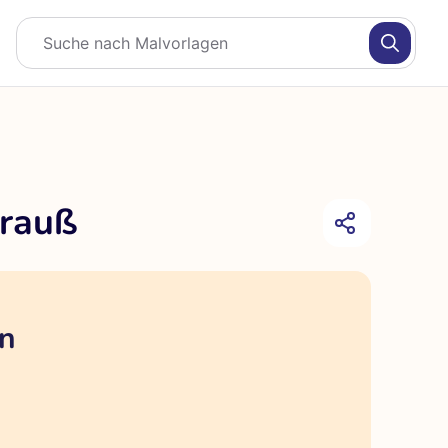
trauß
en