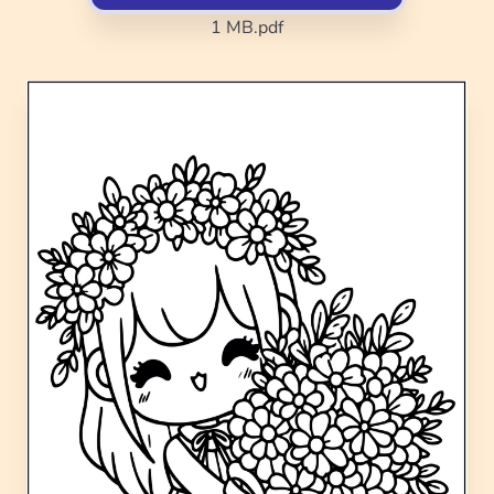
1 MB
.pdf