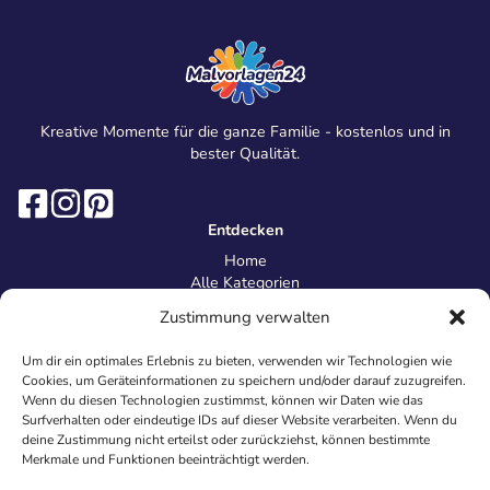
Kreative Momente für die ganze Familie - kostenlos und in
bester Qualität.
Entdecken
Home
Alle Kategorien
Magazin
Zustimmung verwalten
Information
Über uns
Um dir ein optimales Erlebnis zu bieten, verwenden wir Technologien wie
Kontakt
Cookies, um Geräteinformationen zu speichern und/oder darauf zuzugreifen.
Inhaltsrichtlinien
Wenn du diesen Technologien zustimmst, können wir Daten wie das
Surfverhalten oder eindeutige IDs auf dieser Website verarbeiten. Wenn du
Recht & Datenschutz
deine Zustimmung nicht erteilst oder zurückziehst, können bestimmte
Impressum
Merkmale und Funktionen beeinträchtigt werden.
Datenschutz