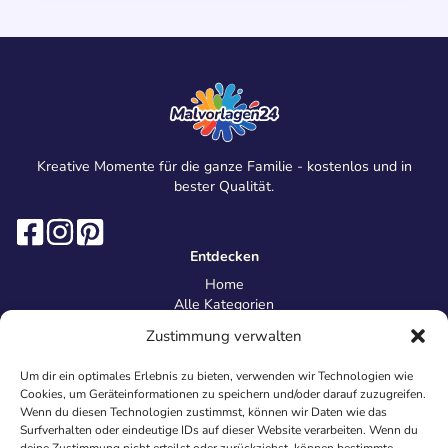
Kreative Momente für die ganze Familie - kostenlos und in
bester Qualität.
Entdecken
Home
Alle Kategorien
Magazin
Zustimmung verwalten
Information
Über uns
Um dir ein optimales Erlebnis zu bieten, verwenden wir Technologien wie
Kontakt
Cookies, um Geräteinformationen zu speichern und/oder darauf zuzugreifen.
Inhaltsrichtlinien
Wenn du diesen Technologien zustimmst, können wir Daten wie das
Surfverhalten oder eindeutige IDs auf dieser Website verarbeiten. Wenn du
Recht & Datenschutz