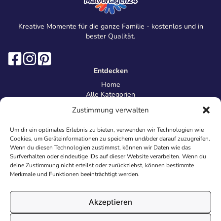
Kreative Momente für die ganze Familie - kostenlos und in
bester Qualität.
Entdecken
Home
Alle Kategorien
Magazin
Zustimmung verwalten
Information
Über uns
Um dir ein optimales Erlebnis zu bieten, verwenden wir Technologien wie
Kontakt
Cookies, um Geräteinformationen zu speichern und/oder darauf zuzugreifen.
Inhaltsrichtlinien
Wenn du diesen Technologien zustimmst, können wir Daten wie das
Surfverhalten oder eindeutige IDs auf dieser Website verarbeiten. Wenn du
Recht & Datenschutz
deine Zustimmung nicht erteilst oder zurückziehst, können bestimmte
Impressum
Merkmale und Funktionen beeinträchtigt werden.
Datenschutz
AGB
Cookies
Akzeptieren