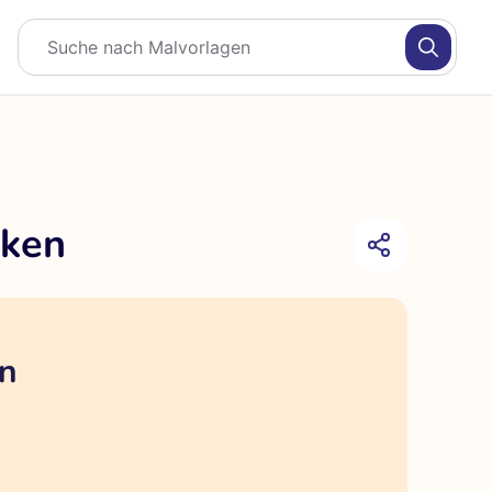
nken
en