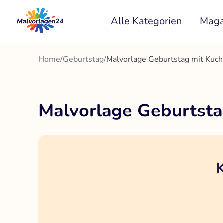
Zum
Alle Kategorien
Maga
Inhalt
springen
Home
/
Geburtstag
/
Malvorlage Geburtstag mit Kuc
Malvorlage Geburtst
K