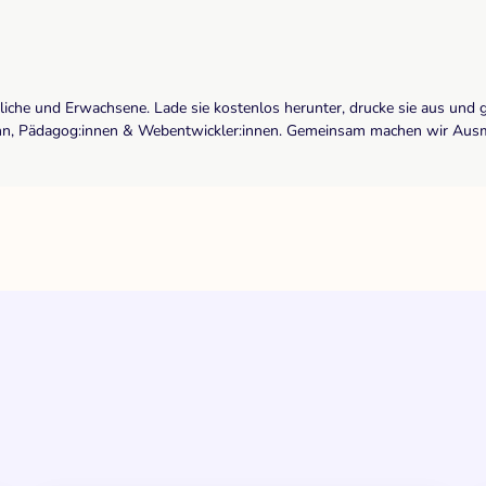
dliche und Erwachsene. Lade sie kostenlos herunter, drucke sie aus und 
r:inn, Pädagog:innen & Webentwickler:innen. Gemeinsam machen wir Ausma