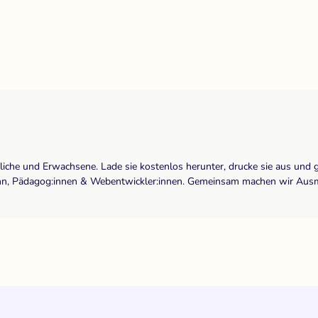
dliche und Erwachsene. Lade sie kostenlos herunter, drucke sie aus und 
r:inn, Pädagog:innen & Webentwickler:innen. Gemeinsam machen wir Ausma