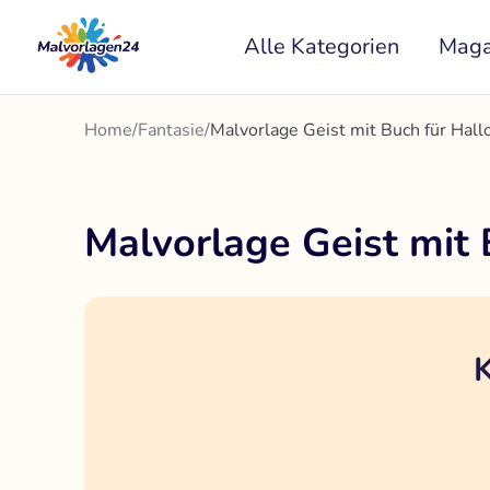
Zum
Alle Kategorien
Maga
Inhalt
springen
Home
/
Fantasie
/
Malvorlage Geist mit Buch für Hal
Malvorlage Geist mit
K