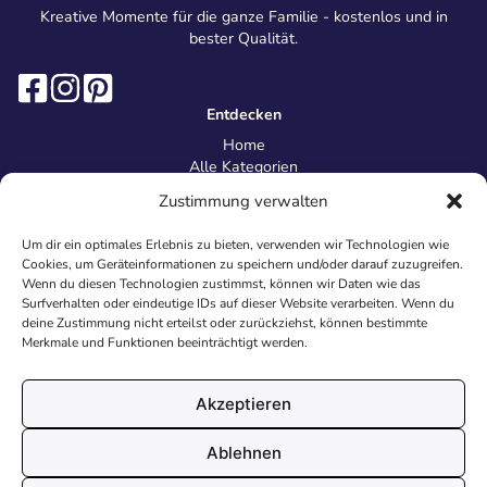
Kreative Momente für die ganze Familie - kostenlos und in
bester Qualität.
Entdecken
Home
Alle Kategorien
Magazin
Zustimmung verwalten
Information
Über uns
Um dir ein optimales Erlebnis zu bieten, verwenden wir Technologien wie
Kontakt
Cookies, um Geräteinformationen zu speichern und/oder darauf zuzugreifen.
Inhaltsrichtlinien
Wenn du diesen Technologien zustimmst, können wir Daten wie das
Surfverhalten oder eindeutige IDs auf dieser Website verarbeiten. Wenn du
Recht & Datenschutz
deine Zustimmung nicht erteilst oder zurückziehst, können bestimmte
Impressum
Merkmale und Funktionen beeinträchtigt werden.
Datenschutz
AGB
Cookies
Akzeptieren
Ablehnen