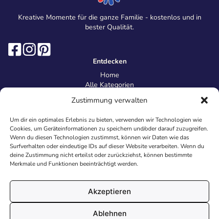
Kreative Momente für die ganze Familie - kostenlos und in
bester Qualität.
Entdecken
Home
Alle Kategorien
Magazin
Zustimmung verwalten
Information
Über uns
Um dir ein optimales Erlebnis zu bieten, verwenden wir Technologien wie
Kontakt
Cookies, um Geräteinformationen zu speichern und/oder darauf zuzugreifen.
Inhaltsrichtlinien
Wenn du diesen Technologien zustimmst, können wir Daten wie das
Surfverhalten oder eindeutige IDs auf dieser Website verarbeiten. Wenn du
Recht & Datenschutz
deine Zustimmung nicht erteilst oder zurückziehst, können bestimmte
Impressum
Merkmale und Funktionen beeinträchtigt werden.
Datenschutz
AGB
Cookies
Akzeptieren
Ablehnen