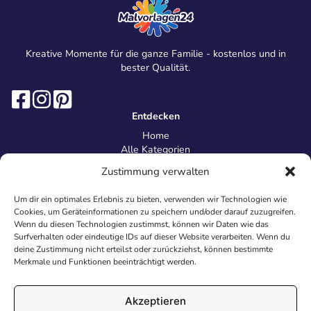
Kreative Momente für die ganze Familie - kostenlos und in
bester Qualität.
Entdecken
Home
Alle Kategorien
Magazin
Zustimmung verwalten
Information
Über uns
Um dir ein optimales Erlebnis zu bieten, verwenden wir Technologien wie
Kontakt
Cookies, um Geräteinformationen zu speichern und/oder darauf zuzugreifen.
Inhaltsrichtlinien
Wenn du diesen Technologien zustimmst, können wir Daten wie das
Surfverhalten oder eindeutige IDs auf dieser Website verarbeiten. Wenn du
Recht & Datenschutz
deine Zustimmung nicht erteilst oder zurückziehst, können bestimmte
Impressum
Merkmale und Funktionen beeinträchtigt werden.
Datenschutz
AGB
Cookies
Akzeptieren