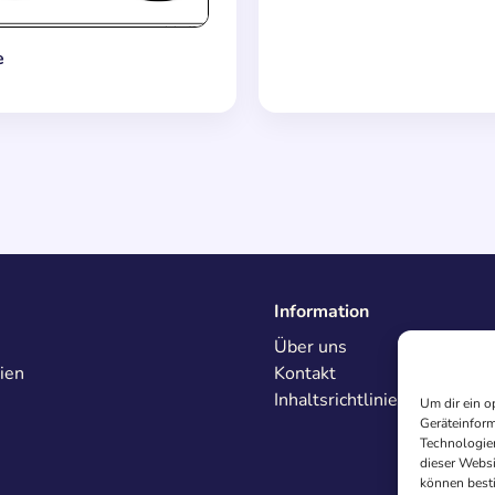
e
Information
Über uns
ien
Kontakt
Inhaltsrichtlinien
Um dir ein o
Geräteinform
Technologien
dieser Websi
können best