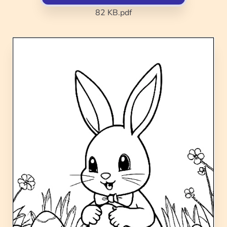
82 KB
.pdf