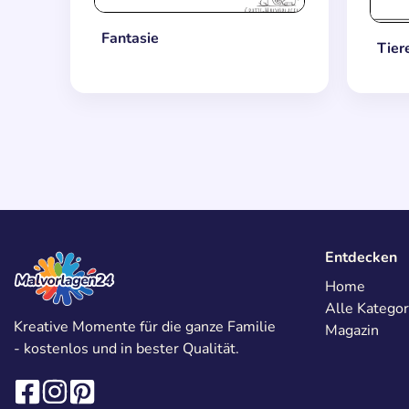
Fantasie
Tier
Entdecken
Home
Alle Kategor
Kreative Momente für die ganze Familie
Magazin
- kostenlos und in bester Qualität.