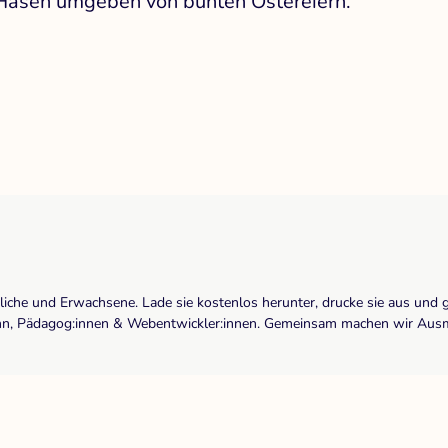
 Hasen umgeben von bunten Ostereiern.
dliche und Erwachsene. Lade sie kostenlos herunter, drucke sie aus und 
r:inn, Pädagog:innen & Webentwickler:innen. Gemeinsam machen wir Ausma