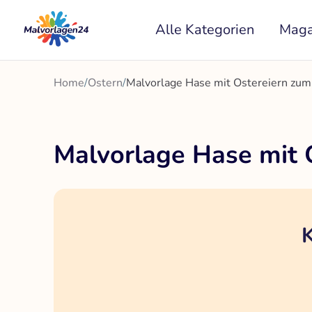
Zum
Alle Kategorien
Maga
Inhalt
springen
Home
/
Ostern
/
Malvorlage Hase mit Ostereiern zu
Malvorlage Hase mit
K