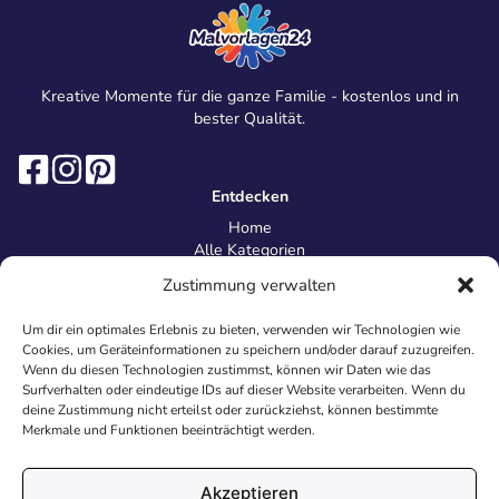
Kreative Momente für die ganze Familie - kostenlos und in
bester Qualität.
Entdecken
Home
Alle Kategorien
Magazin
Zustimmung verwalten
Information
Über uns
Um dir ein optimales Erlebnis zu bieten, verwenden wir Technologien wie
Kontakt
Cookies, um Geräteinformationen zu speichern und/oder darauf zuzugreifen.
Inhaltsrichtlinien
Wenn du diesen Technologien zustimmst, können wir Daten wie das
Surfverhalten oder eindeutige IDs auf dieser Website verarbeiten. Wenn du
Recht & Datenschutz
deine Zustimmung nicht erteilst oder zurückziehst, können bestimmte
Impressum
Merkmale und Funktionen beeinträchtigt werden.
Datenschutz
AGB
Cookies
Akzeptieren