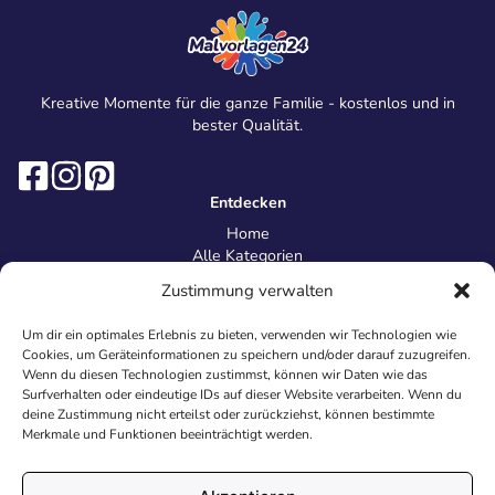
Kreative Momente für die ganze Familie - kostenlos und in
bester Qualität.
Entdecken
Home
Alle Kategorien
Magazin
Zustimmung verwalten
Information
Über uns
Um dir ein optimales Erlebnis zu bieten, verwenden wir Technologien wie
Kontakt
Cookies, um Geräteinformationen zu speichern und/oder darauf zuzugreifen.
Inhaltsrichtlinien
Wenn du diesen Technologien zustimmst, können wir Daten wie das
Surfverhalten oder eindeutige IDs auf dieser Website verarbeiten. Wenn du
Recht & Datenschutz
deine Zustimmung nicht erteilst oder zurückziehst, können bestimmte
Impressum
Merkmale und Funktionen beeinträchtigt werden.
Datenschutz
AGB
Cookies