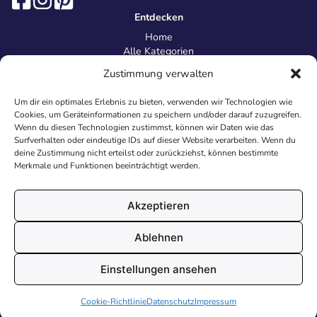
Entdecken
Home
Alle Kategorien
Magazin
Zustimmung verwalten
Information
Über uns
Um dir ein optimales Erlebnis zu bieten, verwenden wir Technologien wie
Kontakt
Cookies, um Geräteinformationen zu speichern und/oder darauf zuzugreifen.
Inhaltsrichtlinien
Wenn du diesen Technologien zustimmst, können wir Daten wie das
Surfverhalten oder eindeutige IDs auf dieser Website verarbeiten. Wenn du
Recht & Datenschutz
deine Zustimmung nicht erteilst oder zurückziehst, können bestimmte
Impressum
Merkmale und Funktionen beeinträchtigt werden.
Datenschutz
AGB
Cookies
Akzeptieren
Ablehnen
© 2026 Malvorlagen24.de - Alle Rechte vorbehalten. Made with
Einstellungen ansehen
♥
in Deutschland.
Cookie-Richtlinie
Datenschutz
Impressum