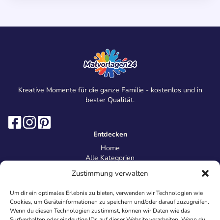
Kreative Momente für die ganze Familie - kostenlos und in
bester Qualität.
Entdecken
Home
Alle Kategorien
Magazin
Zustimmung verwalten
Information
Über uns
Um dir ein optimales Erlebnis zu bieten, verwenden wir Technologien wie
Kontakt
Cookies, um Geräteinformationen zu speichern und/oder darauf zuzugreifen.
Inhaltsrichtlinien
Wenn du diesen Technologien zustimmst, können wir Daten wie das
Surfverhalten oder eindeutige IDs auf dieser Website verarbeiten. Wenn du