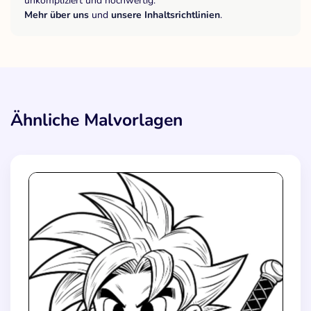
unkompliziert und hochwertig.
Mehr über uns
und
unsere Inhaltsrichtlinien
.
Ähnliche Malvorlagen