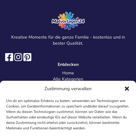
Kreative Momente für die ganze Familie - kostenlos und in
bester Qualität.
Entdecken
Home
Alle Kategorien
Magazin
Zustimmung verwalten
Information
Über uns
Um dir ein optimales Erlebnis zu bieten, verwenden wir Technologien wie
Kontakt
Cookies, um Geräteinformationen zu speichern und/oder darauf zuzugreifen.
Inhaltsrichtlinien
Wenn du diesen Technologien zustimmst, können wir Daten wie das
Surfverhalten oder eindeutige IDs auf dieser Website verarbeiten. Wenn du
Recht & Datenschutz
deine Zustimmung nicht erteilst oder zurückziehst, können bestimmte
Impressum
Merkmale und Funktionen beeinträchtigt werden.
Datenschutz