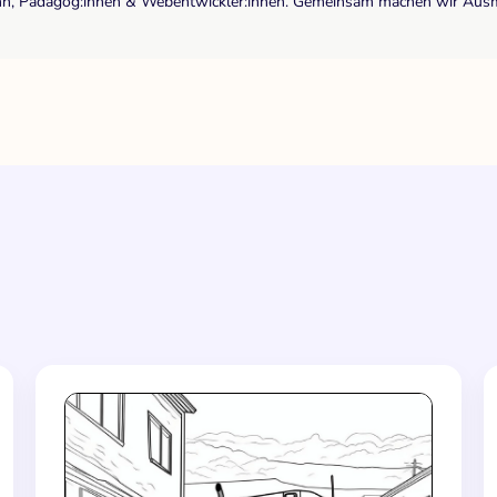
r:inn, Pädagog:innen & Webentwickler:innen. Gemeinsam machen wir Ausma