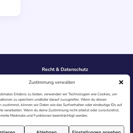
Recht & Datenschutz
Impressum
Zustimmung verwalten
Datenschutz
AGB
ptimales Erlebnis zu bieten, verwenden wir Technologien wie Cookies, um
ationen zu speichern und/oder darauf zuzugreifen. Wenn du diesen
Cookies
 zustimmst, können wir Daten wie das Surfverhalten oder eindeutige IDs auf
te verarbeiten. Wenn du deine Zustimmung nicht erteilst oder zurückziehst,
immte Merkmale und Funktionen beeinträchtigt werden.
ptieren
Ablehnen
Einstellungen ansehen