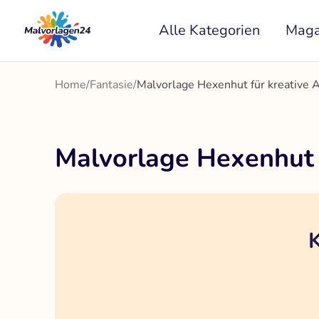
Zum
Alle Kategorien
Maga
Inhalt
springen
Home
/
Fantasie
/
Malvorlage Hexenhut für kreative
Malvorlage Hexenhut 
K