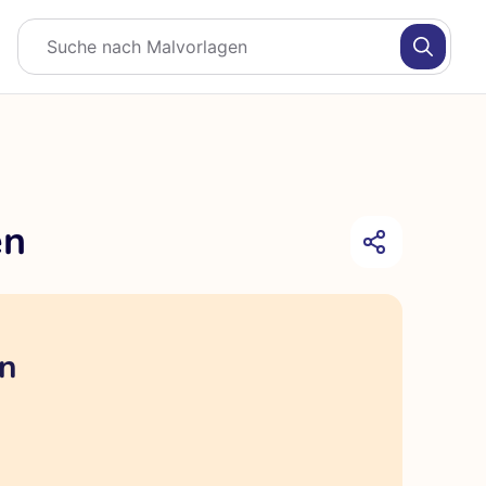
en
en